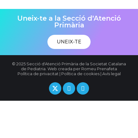
Uneix-te a la Secció d'Atenció
Primària
UNEIX-TE
© 2025 Secció d'Atenció Primària de la Societat Catalana
de Pediatria. Web creada per
Romeu Prenafeta
Política de privacitat
|
Política de cookies
|
Avís legal