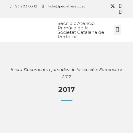
93 203 03 12
hola@pediatresap.cat
Secció d'Atenció
Primària de la
Societat Catalana de
Pediatria
Inici
»
Documents i jornades de la secció
»
Formació
»
2017
2017