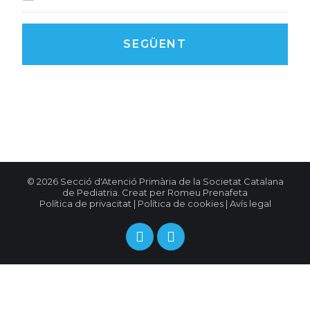
© 2026 Secció d'Atenció Primària de la Societat Catalana
de Pediatria. Creat per
Romeu Prenafeta
Política de privacitat
|
Política de cookies
|
Avís legal