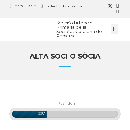
93 203 03 12
hola@pediatresap.cat
Secció d'Atenció
Primària de la
Societat Catalana de
Pediatria
ALTA SOCI O SÒCIA
Pas 1 de 3
33%